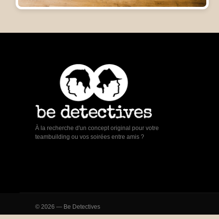
À la recherche d'un concept original pour votre
teambuilding ou vos soirées entre amis ?
© 2026 — Be Detectives