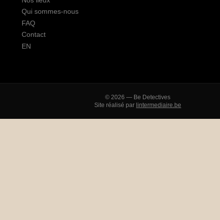
Qui sommes-nous
FAQ
Contact
EN
© 2026 — Be Detectives
Site réalisé par
lintermediaire.be