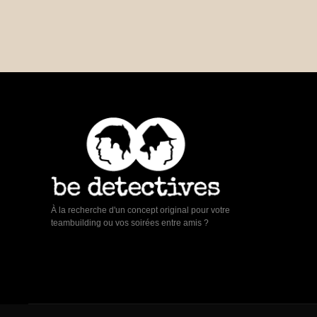
À la recherche d'un concept original pour votre
teambuilding ou vos soirées entre amis ?