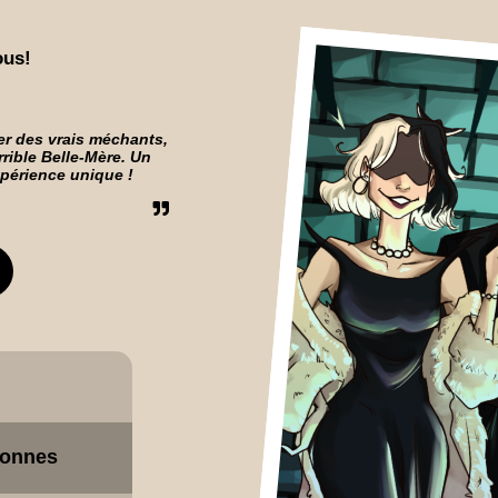
ous!
r des vrais méchants,
rrible Belle-Mère. Un
xpérience unique !
sonnes