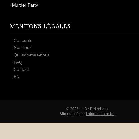
Murder Party
MENTIONS LÉGALES
Concepts
Nos lieux
Qui sommes-nous
FAQ
Contact
EN
© 2026 — Be Detectives
Site réalisé par
lintermediaire.be